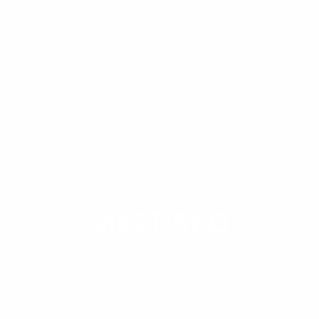
OBEC
MESTISKO
V Mestisku 30.10.2007
boli ukončené práce na
rekonštrukcii miestnych komunikácii, ktoré boli
dotované zo štrukturálnych fondov Európskej unie