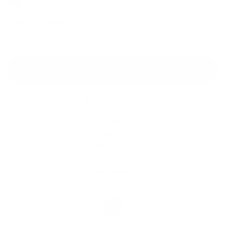
*
povinné položky
*
Oboznámil som sa so
spracúvaním osobných údajov
Google reCaptcha Response
Odoslať správu
Rýchle odkazy
O obci
História
Školstvo
Kultúra
Fotogaléria
Kontakty