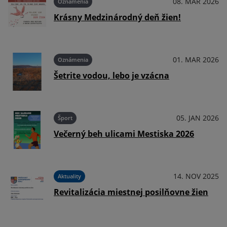
025
08. MAR 2026
Oznámenia
Krásny Medzinárodný deň žien!
025
01. MAR 2026
Oznámenia
Šetrite vodou, lebo je vzácna
025
05. JAN 2026
Šport
Večerný beh ulicami Mestiska 2026
025
14. NOV 2025
Aktuality
Revitalizácia miestnej posilňovne žien