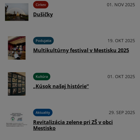
025
01. NOV 2025
Cirkev
Dušičky
025
19. OKT 2025
Podujatia
Multikultúrny festival v Mestisku 2025
025
01. OKT 2025
Kultúra
„Kúsok našej histórie“
025
29. SEP 2025
Aktuality
Revitalizácia zelene pri ZŠ v obci
Mestisko