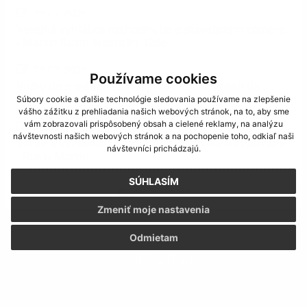
29.07.2026
Verejná vyhláška rozhodnutie o stavebnom zámere
- Martin Rusin Mestisko 128e
23.07.2026
Používame cookies
Voľby do orgánov samosprávy obci a volieb do
orgánov samosprávnych krajov
Súbory cookie a ďalšie technológie sledovania používame na zlepšenie
vášho zážitku z prehliadania našich webových stránok, na to, aby sme
vám zobrazovali prispôsobený obsah a cielené reklamy, na analýzu
23.07.2026
návštevnosti našich webových stránok a na pochopenie toho, odkiaľ naši
Verejná vyhláška rozhodnutie o stavebnom zámere
návštevníci prichádzajú.
- Rusin Martin
SÚHLASÍM
zobraziť ďalšie
Zmeniť moje nastavenia
Odmietam
Mobilná aplikácia