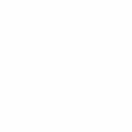
v rámci projektu Renovácia a rozvoj obcí. Rok 2007
sa zapísal do histórie našej obce, kedy boli cesty
zrekonštruované v dĺžke cca 5 km . Občania našej
obce si zrekonštruované cesty vychutnávajú, že
nemusia chodiť po bláte a rozbitej ceste. Niektoré
úseky ciest dostali po prvýkrát asfaltový koberec,
boli odvodnené všetky ulice obce a v časti obce bol
zriadený chodník.
Dňa 15. marca 2007
obec Mestisko začala s
rekonštrukciou miestnych komunikácií v rámci
projektu Renovácia a rozvoj obcí, ktorý je dotovaný
zo štrukturálnych fondov Európskej únie.
Predpoklad ukončenia rekonštrukčných prác bol
mesiac október 2007.
V obci pracujú
spoločenské organizácie
ako Únia