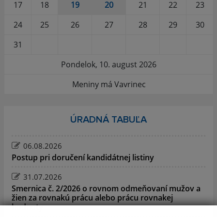
17
18
19
20
21
22
23
24
25
26
27
28
29
30
31
Pondelok, 10. august 2026
Meniny má Vavrinec
ÚRADNÁ TABUĽA
06.08.2026
Postup pri doručení kandidátnej listiny
31.07.2026
Smernica č. 2/2026 o rovnom odmeňovaní mužov a
žien za rovnakú prácu alebo prácu rovnakej
hodnoty