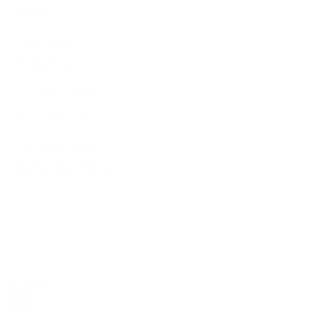
*
Priezvisko:
*
E-mailová adresa:
Text vašej správy...
*
Text vašej správy:
Príloha:
Príloha