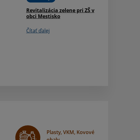
Revitalizácia zelene pri ZŠ v
Krásny Valentín 
obci Mestisko
Čítať ďalej
Čítať ďalej
Plasty, VKM, Kovové
obaly