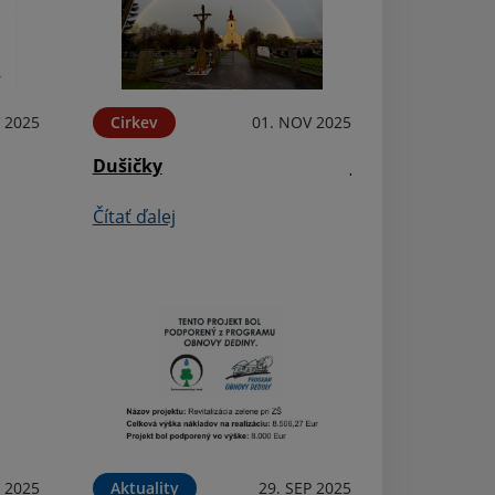
 2025
Cirkev
01. NOV 2025
Oznámenia
Dušičky
Jozefom všetko n
meninám!
Čítať ďalej
Čítať ďalej
 2025
Aktuality
29. SEP 2025
Aktuality