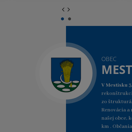
.
.
OBEC
MEST
V Mestisku 
rekonštrukci
zo štrukturá
Renovácia a r
našej obce, 
km . Občania