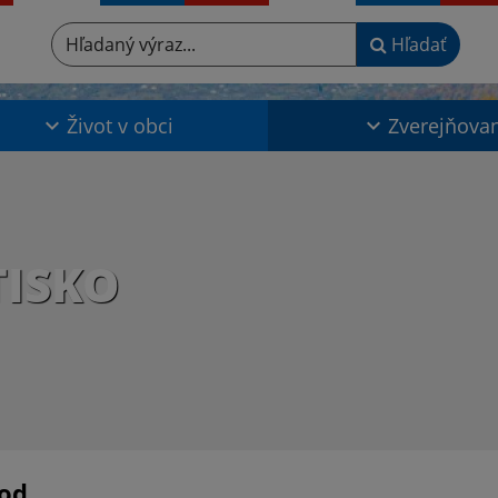
Hľadaný výraz...
Hľadať
Život v obci
Zverejňova
TISKO
od