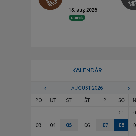
18. aug 2026
utorok
KALENDÁR
AUGUST 2026
PO
UT
ST
ŠT
PI
SO
N
01
0
03
04
05
06
07
08
0