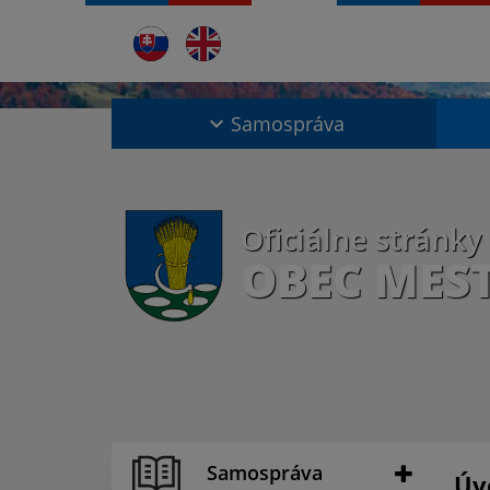
Samospráva
Oficiálne stránky
OBEC MES
Samospráva
Úv