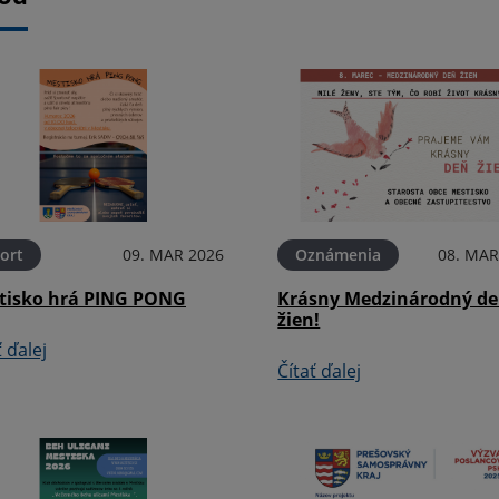
ort
09. MAR 2026
Oznámenia
08. MAR
tisko hrá PING PONG
Krásny Medzinárodný d
žien!
ť ďalej
Čítať ďalej