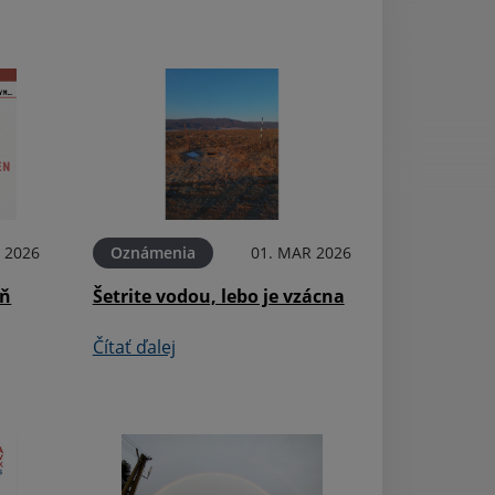
 2026
Oznámenia
01. MAR 2026
Podujatia
eň
Šetrite vodou, lebo je vzácna
Deň detí 2025
Čítať ďalej
Čítať ďalej