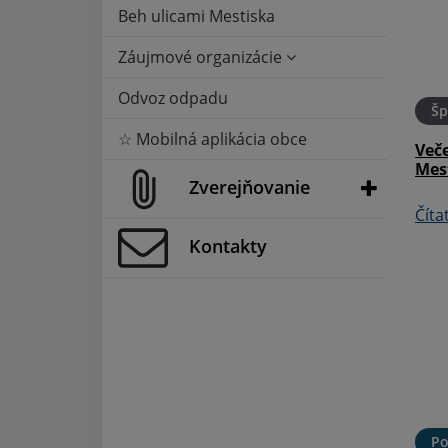
Beh ulicami Mestiska
Záujmové organizácie
Odvoz odpadu
04. MAR 2025
Šport
28. FEB 2025
Šp
☆ Mobilná aplikácia obce
aše oznamy
Florbalový turnaj - 1. marec
Več
Mes
Zverejňovanie
Čítať ďalej
Číta
Kontakty
12. FEB 2025
Šport
13. JAN 2025
Po