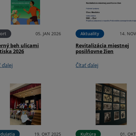
ort
05. JAN 2026
Aktuality
14. NOV
erný beh ulicami
Revitalizácia miestnej
tiska 2026
posilňovne žien
ť ďalej
Čítať ďalej
dujatia
19. OKT 2025
Kultúra
01. OKT