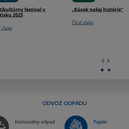
ikultúrny festival v
„Kúsok našej histórie“
tisku 2025
Čítať ďalej
ť ďalej
.
.
ODVOZ ODPADU
Komunálny odpad
Papier