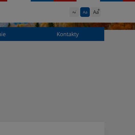
Aa
Aa
Aa
nie
Kontakty