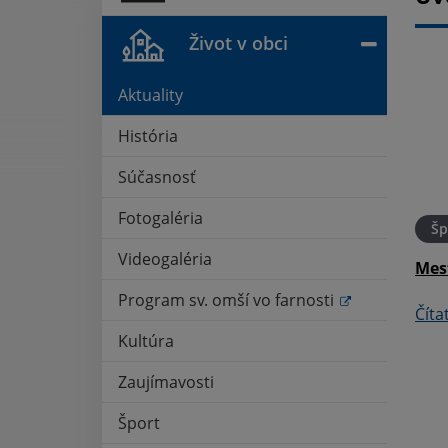
Život v obci
Aktuality
História
Súčasnosť
Fotogaléria
18. MÁJ 2025
Oznámenia
17. APR 2025
Šp
Videogaléria
otcov a rodiny
Požehnané veľkonočné
Mes
sviatky
Program sv. omší vo farnosti
Číta
Čítať ďalej
Kultúra
Zaujímavosti
Šport