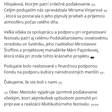
Hlivjaková, ktorým patrí srdečné poďakovanie
.
Celým podujatím nás sprevádzala Miriama Vinjarová
, ktorá sa postarala o jeho plynulý priebeh a príjemnú
atmosféru počas celého dňa.
Veľká vďaka za spoluprácu a podporu pri organizovaní
festivalu patrí aj celému Podduklianskemu osvetovému
stredisku vo Svidníku, jeho riaditeľovi Miroslavovi
Štoffovi a projektovej manažérke Márii Pajzinkovej,
ktorá stála pri zrode tohto krásneho projektu
.
Podujatie bolo realizované s finančnou podporou
Fondu na podporu kultúry národnostných menšín
.
Ďakujeme, že ste boli s nami
Obec Mestisko vyjadruje úprimné poďakovanie
všetkým, ktorí akýmkoľvek spôsobom pomohli pri
príprave a realizácii Multikultúrneho festivalu.