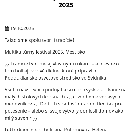
2025
19.10.2025
Takto sme spolu tvorili tradície!
Multikultúrny festival 2025, Mestisko
Tradície tvoríme aj vlastnými rukami – a presne o
tom boli aj tvorivé dielne, ktoré pripravilo
Podduklianske osvetové stredisko vo Svidníku.
Všetci návštevníci podujatia si mohli vyskúšať tkanie na
malých stolových krosnách
, či zdobenie voňavých
medovníkov
. Deti ich s radosťou zdobili len tak pre
potešenie – alebo si svoje výtvory odniesli domov ako
milý suvenír
.
Lektorkami dielní boli Jana Potomová a Helena