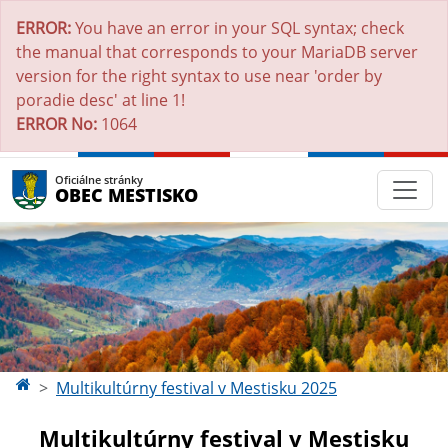
ERROR:
You have an error in your SQL syntax; check
the manual that corresponds to your MariaDB server
version for the right syntax to use near 'order by
poradie desc' at line 1!
ERROR No:
1064
Oficiálne stránky
OBEC MESTISKO
Multikultúrny festival v Mestisku 2025
Multikultúrny festival v Mestisku