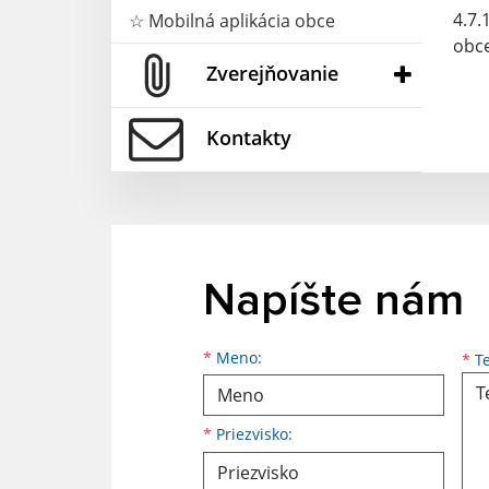
4.7.
☆ Mobilná aplikácia obce
obce
Zverejňovanie
Kontakty
Napíšte nám
Meno
Priezvisko
E-mailová adresa
*
Meno:
*
Te
*
Priezvisko: