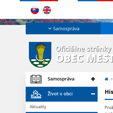
Samospráva
Oficiálne stránky
OBEC MES
Samospráva
Hi
Život v obci
Aktuality
Prvá