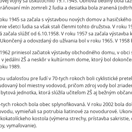
ovej vojny sa uskutočnilo 19.1.1945. Obnova dediny bola ťaž
ráňovaní mín zomreli 2 ľudia a desiatka bola zranená (odtrh
oku 1945 sa začala s výstavbou nových domov a hasičského 
 nie všetci ľudia sa však stali členmi tohto družstva. V roku 
á začala slúžiť od 6.10.1958. V roku 1957 sa začala výstav
 Ukončený a odovzdaný do užívania bol v roku 1965. V 1958 
1962 priniesol začiatok výstavby obchodného domu, v obci s
 v jedálni ZŠ a neskôr v kultúrnom dome, ktorý bol dokončen
oku 1989.
ou udalosťou pre ľudí v 70-tych rokoch boli cyklistické prete
dovaný bol miestny vodovod, pričom zdroj vody bol zriade
 bytová jednotka, ktorá slúžila učiteľom ZŠ aj bežným obča
-tych rokoch bola obec splynofikovaná. V roku 2002 bola 
vodu, vymieňali sa potrubia liatinové za novodurové. Ukonč
kokatolíckeho kostola (výmena strechy, prístavba sakristie, 
by, vymaľovanie).