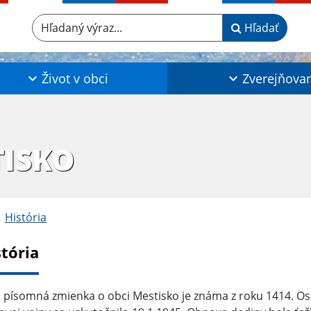
Hľadaný výraz...
Hľadať
Život v obci
Zverejňova
TISKO
História
stória
 písomná zmienka o obci Mestisko je známa z roku 1414. O