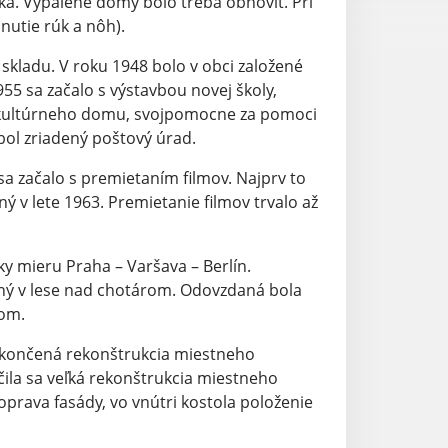
ká. Vypálené domy bolo treba obnoviť. Pri
nutie rúk a nôh).
skladu. V roku 1948 bolo v obci založené
1955 sa začalo s výstavbou novej školy,
ba kultúrneho domu, svojpomocne za pomoci
bol zriadený poštový úrad.
a začalo s premietaním filmov. Najprv to
ý v lete 1963. Premietanie filmov trvalo až
ky mieru Praha – Varšava – Berlín.
ný v lese nad chotárom. Odovzdaná bola
nom.
dokončená rekonštrukcia miestneho
ila sa veľká rekonštrukcia miestneho
oprava fasády, vo vnútri kostola položenie