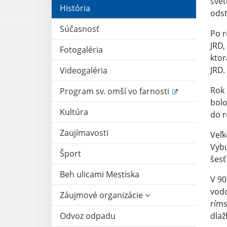
svet
História
odst
Súčasnosť
Po r
JRD,
Fotogaléria
ktor
JRD.
Videogaléria
Rok 
Program sv. omší vo farnosti
bolo
Kultúra
do r
Zaujímavosti
Veľk
Vybu
Šport
šesť
Beh ulicami Mestiska
V 90
vodo
Záujmové organizácie
ríms
Odvoz odpadu
dlaž