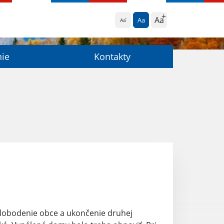
Aa
Aa
Aa
nie
Kontakty
slobodenie obce a ukončenie druhej