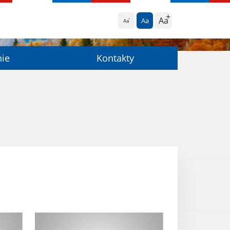
Aa
Aa
Aa
nie
Kontakty