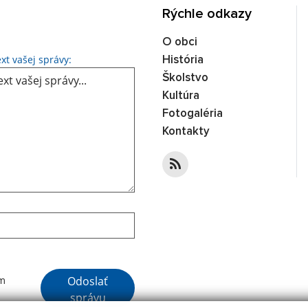
Rýchle odkazy
O obci
Text vašej správy...
xt vašej správy:
História
Školstvo
Kultúra
Fotogaléria
Kontakty
Google reCaptcha Response
Odoslať
ím
správu