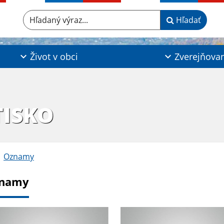
Hľadaný výraz...
Hľadať
Život v obci
Zverejňova
TISKO
Oznamy
namy