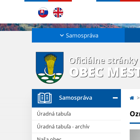
Samospráva
Oficiálne stránky
OBEC MES
Samospráva
Oz
Úradná tabuľa
Úradná tabuľa - archív
Naša obec