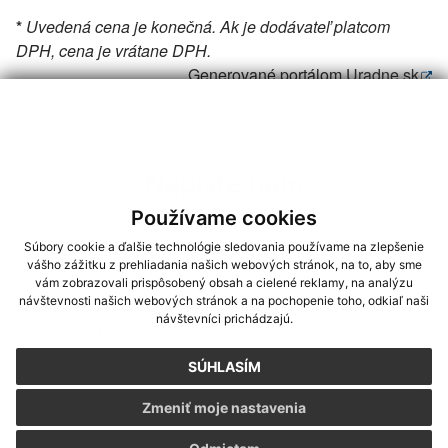
*
Uvedená cena je konečná. Ak je dodávateľ platcom
DPH, cena je vrátane DPH.
Generované portálom
Uradne.sk
Napíšte nám
Používame cookies
Meno
Priezvisko
E-mailová adresa
*
Meno:
Súbory cookie a ďalšie technológie sledovania používame na zlepšenie
vášho zážitku z prehliadania našich webových stránok, na to, aby sme
vám zobrazovali prispôsobený obsah a cielené reklamy, na analýzu
návštevnosti našich webových stránok a na pochopenie toho, odkiaľ naši
*
Priezvisko:
návštevníci prichádzajú.
SÚHLASÍM
*
E-mailová adresa:
Zmeniť moje nastavenia