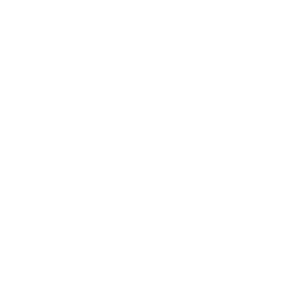
Rýchle odkazy
O obci
História
Školstvo
Kultúra
Fotogaléria
Kontakty
Kontaktné informácie
+421 911 433 394
podatelna@mestisko.sk