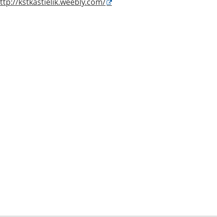
ttp://kstkastielik.weebly.com/