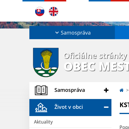
Samospráva
Oficiálne stránky
OBEC MES
Samospráva
KST
Život v obci
Aktuality
Popr