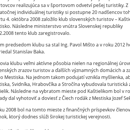
tovcov realizujúca sa v športovom odvetví pešej turistiky. Z
atočnej individuálnej turistiky si postupne 20 nadšencov to
tu 4. októbra 2008 založilo klub slovenských turistov – Kašti
isko. Následne ministerstvo vnútra Slovenskej republiky
2.2008 tento klub zaregistrovalo.
m predsedom klubu sa stal Ing. Pavol Mišto a v roku 2012 h
riedal Stanislav Baka.
ovia klubu veľmi aktívne pôsobia nielen na regionálnej úrov
enských zrazov turistov a ďalších významných domácich a za
 Mestiska. Na jednom takom podujatí vznikla myšlienka, aby
iska, Svidníka, Hrabovčíka a Stročína vybudovala turistick
ielik. Následne na vybratom mieste pod Kaštielikom bol v ro
ady dal vyhotoviť a doviesť z Čiech rodák z Mestiska Jozef Se
ku 2008 bol na tomto mieste z finančných príspevkov členo
nok, ktorý dodnes slúži širokej turistickej verejnosti.