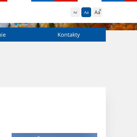
Aa
Aa
Aa
nie
Kontakty