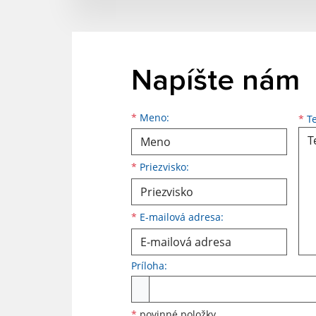
Napíšte nám
Meno
Priezvisko
E-mailová adresa
*
Meno:
*
Te
*
Priezvisko:
*
E-mailová adresa:
Príloha:
Príloha
*
povinné položky