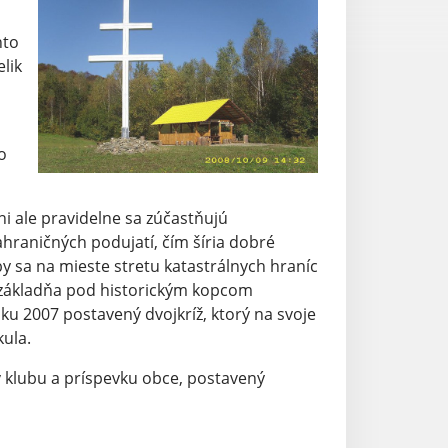
hto
elik
o
ni ale pravidelne sa zúčastňujú
hraničných podujatí, čím šíria dobré
 sa na mieste stretu katastrálnych hraníc
á základňa pod historickým kopcom
ku 2007 postavený dvojkríž, ktorý na svoje
kula.
v klubu a príspevku obce, postavený