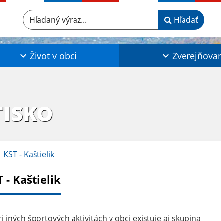
Hľadaný výraz...
Hľadať
Život v obci
Zverejňova
TISKO
KST - Kaštielik
 - Kaštielik
i iných športových aktivitách v obci existuje aj skupina