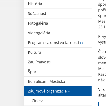
História
špor
poči
Súčasnosť
špor
Mest
Fotogaléria
23.1
Videogaléria
Prvý
vyst
Program sv. omší vo farnosti
Člen
Kultúra
slov
Zaujímavosti
meno
Mest
Šport
Kašt
nákl
Beh ulicami Mestiska
V ro
Záujmové organizácie
altá
Cirkev