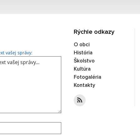
Rýchle odkazy
O obci
Text vašej správy...
xt vašej správy:
História
Školstvo
Kultúra
Fotogaléria
Kontakty