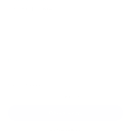
Príloha:
Príloha
*
povinné položky
*
Oboznámil som sa so
spracúvaním osobných údajov
Google reCaptcha Response
Odoslať správu