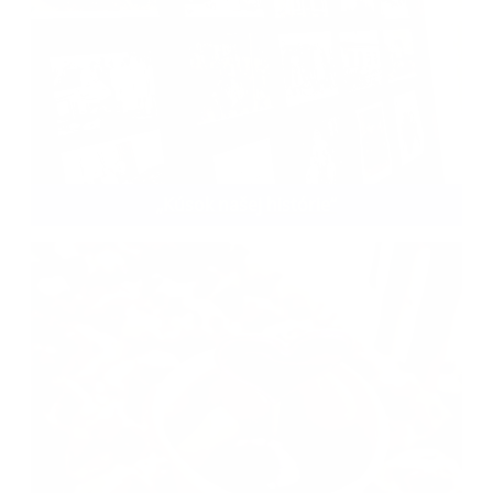
„Kúsok našej histórie“