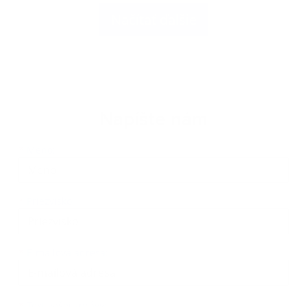
Načítať ďalšie
Napíšte nám
Meno
Priezvisko
E-mailová adresa
*
Meno:
*
Priezvisko:
*
E-mailová adresa:
Text vašej správy...
*
Text vašej správy: