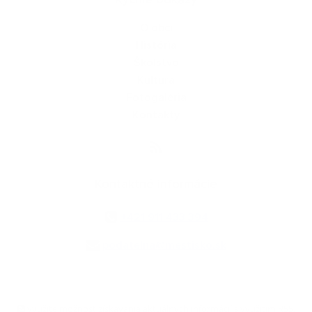
Rýchle odkazy
O obci
História
Školstvo
Kultúra
Fotogaléria
Kontakty
Kontaktné informácie
+421 911 433 394
podatelna@mestisko.sk
využite možnosť získavania aktuálnych informácií s využitím RSS
,