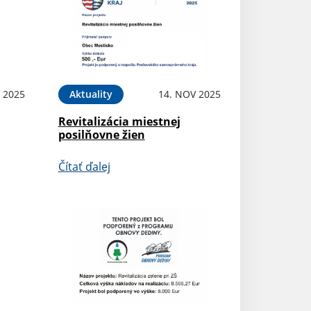
 2025
Aktuality
14. NOV 2025
Revitalizácia miestnej
posilňovne žien
Čítať ďalej