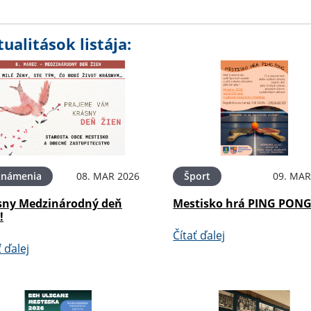
ualitások listája:
známenia
08. MAR 2026
Šport
09. MAR
sny Medzinárodný deň
Mestisko hrá PING PON
!
Čítať ďalej
ť ďalej