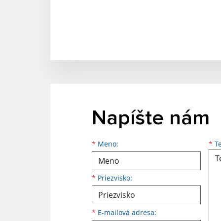
Napíšte nám
Meno
Priezvisko
E-mailová adresa
*
Meno:
*
Te
*
Priezvisko:
*
E-mailová adresa: