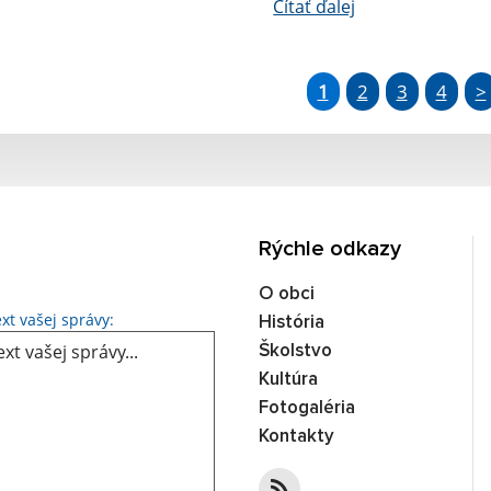
Čítať ďalej
1
2
3
4
>
Rýchle odkazy
O obci
Text vašej správy...
xt vašej správy:
História
Školstvo
Kultúra
Fotogaléria
Kontakty