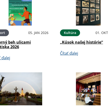
ort
05. JAN 2026
Kultúra
01. OKT
erný beh ulicami
„Kúsok našej histórie“
tiska 2026
Čítať ďalej
ť ďalej