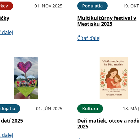
rkev
01. NOV 2025
Podujatia
19. OKT
ičky
Multikultúrny festival v
Mestisku 2025
ť ďalej
Čítať ďalej
dujatia
01. JÚN 2025
Kultúra
18. MÁJ
detí 2025
Deň matiek, otcov a rod
2025
ť ďalej