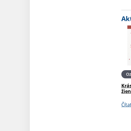
Akt
O
Krá
žien
Číta