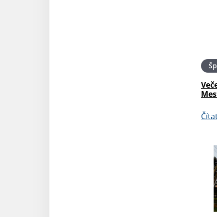
Šp
Več
Mes
Číta