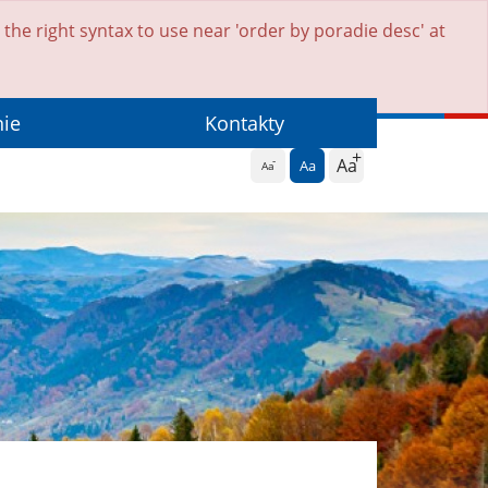
he right syntax to use near 'order by poradie desc' at
nie
Kontakty
Aa
Aa
Aa