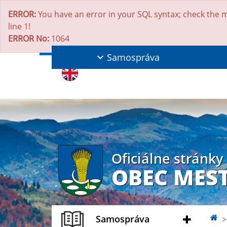
ERROR:
You have an error in your SQL syntax; check the m
line 1!
ERROR No:
1064
Samospráva
Oficiálne stránky
OBEC MES
Samospráva