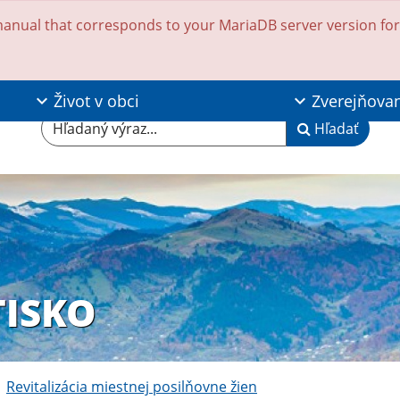
anual that corresponds to your MariaDB server version for t
Život v obci
Zverejňova
Hľadaný výraz...
Hľadať
TISKO
Revitalizácia miestnej posilňovne žien