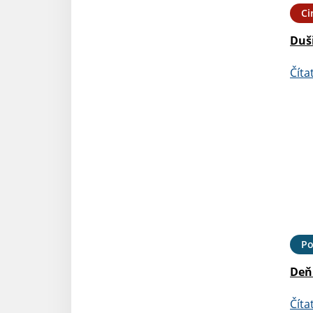
Ci
Duš
Číta
Po
Deň 
Číta