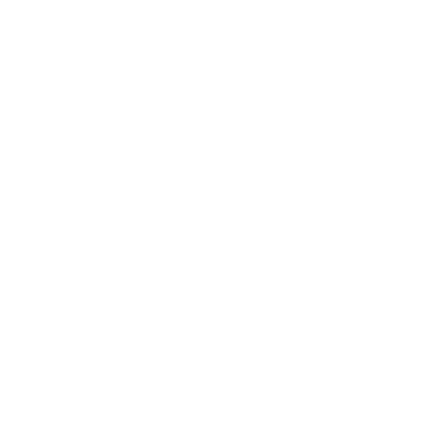
18. MÁJ 2025
Kultúra
Deň matiek, otcov a rodiny 2025
17. APR 2025
Oznámenia
Požehnané veľkonočné sviatky
1
2
3
4
>
Napíšte nám
Meno
Priezvisko
E-mailová adresa
*
Meno: