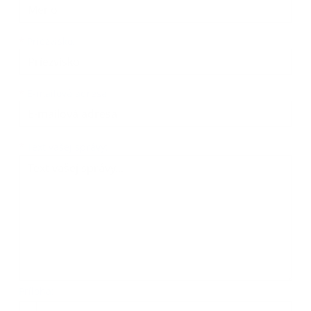
*
Priezvisko:
*
E-mailová adresa:
Text vašej správy...
*
Text vašej správy:
Príloha:
Príloha