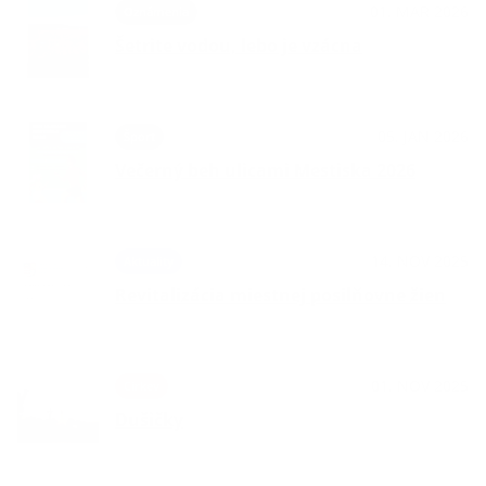
01. MAR 2026
Oznámenia
Šetrite vodou, lebo je vzácna
05. JAN 2026
Šport
Večerný beh ulicami Mestiska 2026
14. NOV 2025
Aktuality
Revitalizácia miestnej posilňovne žien
01. NOV 2025
Cirkev
Dušičky