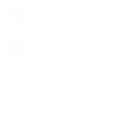
19. OKT 2025
Podujatia
Multikultúrny festival v Mestisku 2025
01. OKT 2025
Kultúra
„Kúsok našej histórie“
29. SEP 2025
Aktuality
Revitalizácia zelene pri ZŠ v obci
Mestisko
01. JÚN 2025
Podujatia
Deň detí 2025