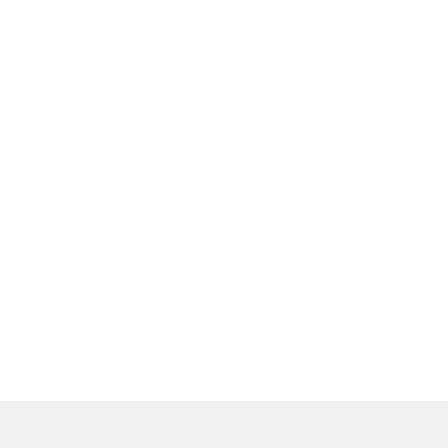
Kontaktné informácie
+421 911 433 394
podatelna@mestisko.sk
využite možnosť získavania aktuálnych informácií s využitím RSS
,
CMS systém (redakčný) systém ECHELON 2,
Mapa stránok
,
web portál
,
webhosting
,
webex.digital, s.r.o.
,
domény
,
registrácia domény
,
spoločnosť webex.digital, s.r.o.
,
technický prevádzkovateľ
Posledná aktualizácia:
06.08.2026
Vytlačiť stránku
|
Vyhlásenie o prístupnosti
Autorské práva
|
Cookies
.
.
.
.
.
.
webdesign
|