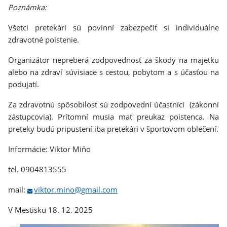
Poznámka:
Všetci pretekári sú povinní zabezpečiť si individuálne
zdravotné poistenie.
Organizátor nepreberá zodpovednosť za škody na majetku
alebo na zdraví súvisiace s cestou, pobytom a s účasťou na
podujatí.
Za zdravotnú spôsobilosť sú zodpovední účastníci (zákonní
zástupcovia). Prítomní musia mať preukaz poistenca. Na
preteky budú pripustení iba pretekári v športovom oblečení.
Informácie: Viktor Miňo
tel. 0904813555
mail:
viktor.mino@gmail.com
V Mestisku 18. 12. 2025