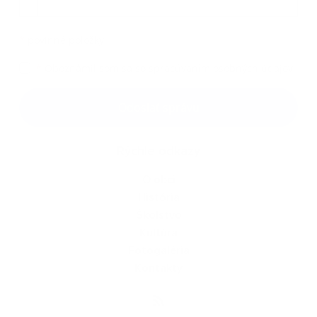
*
povinné položky
*
Oboznámil som sa so
spracúvaním osobných údajov
Google reCaptcha Response
Odoslať správu
Rýchle odkazy
O obci
História
Školstvo
Kultúra
Fotogaléria
Kontakty