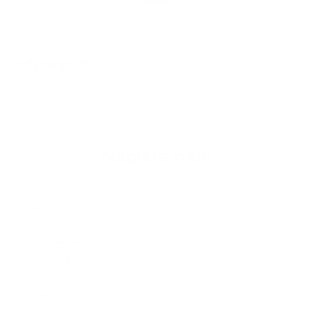
Referendum
Napíšte nám
Meno
Priezvisko
E-mailová adresa
*
Meno:
*
Priezvisko:
*
E-mailová adresa: