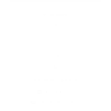
Rýchle odkazy
O obci
História
Školstvo
Kultúra
Fotogaléria
Kontakty
Kontaktné informácie
+421 911 433 394
podatelna@mestisko.sk