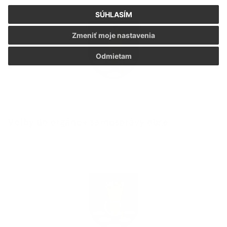
SÚHLASÍM
Zmeniť moje nastavenia
Odmietam
Voľby do orgánov samosprávy obce