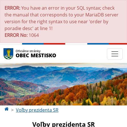
ERROR:
You have an error in your SQL syntax; check
the manual that corresponds to your MariaDB server
version for the right syntax to use near 'order by
poradie desc' at line 1!
ERROR No:
1064
Oficiálne stránky
OBEC MESTISKO
Voľby prezidenta SR
Voľby prezidenta SR