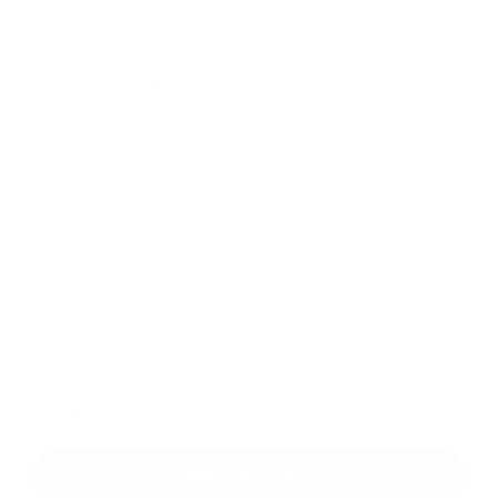
Text vašej správy...
*
Text vašej správy:
Príloha:
Príloha
*
povinné položky
*
Oboznámil som sa so
spracúvaním osobných údajov
Google reCaptcha Response
Odoslať správu