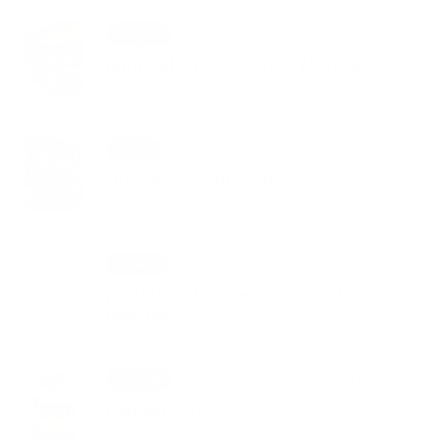
19. OKT 2025
Podujatia
Multikultúrny festival v Mestisku 2025
01. OKT 2025
Kultúra
„Kúsok našej histórie“
29. SEP 2025
Aktuality
Revitalizácia zelene pri ZŠ v obci
Mestisko
01. JÚN 2025
Podujatia
Deň detí 2025