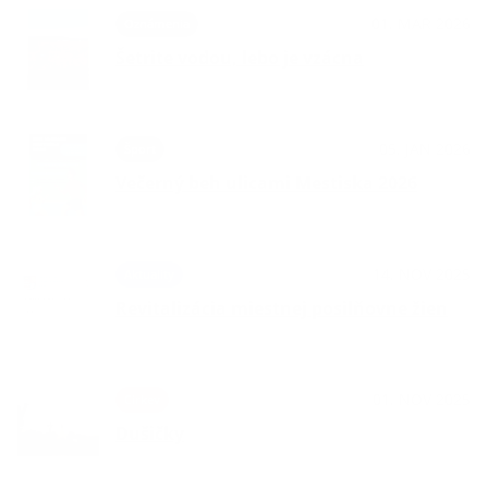
01. MAR 2026
Oznámenia
Šetrite vodou, lebo je vzácna
05. JAN 2026
Šport
Večerný beh ulicami Mestiska 2026
14. NOV 2025
Aktuality
Revitalizácia miestnej posilňovne žien
01. NOV 2025
Cirkev
Dušičky