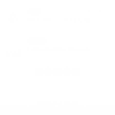
18. MÁJ 2025
Kultúra
Deň matiek, otcov a rodiny 2025
17. APR 2025
Oznámenia
Požehnané veľkonočné sviatky
1
2
3
4
>
Napíšte nám
.
.
.
.
.
.
Meno
Priezvisko
E-mailová adresa
*
Meno: