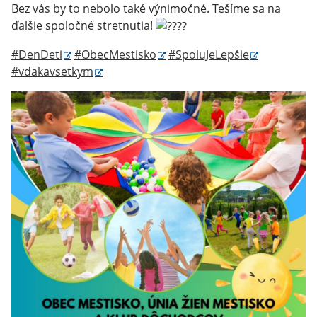
Bez vás by to nebolo také výnimočné. Tešíme sa na
ďalšie spoločné stretnutia!
#DenDeti
#ObecMestisko
#SpoluJeLepšie
#vdakavsetkym