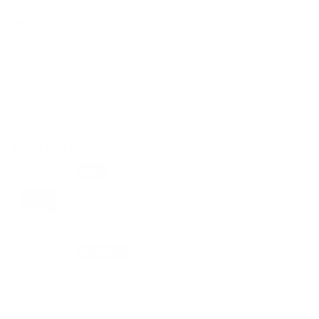
Zoznam aktualít:
09. MAR 2026
Šport
Mestisko hrá PING PONG
08. MAR 2026
Oznámenia
Krásny Medzinárodný deň žien!