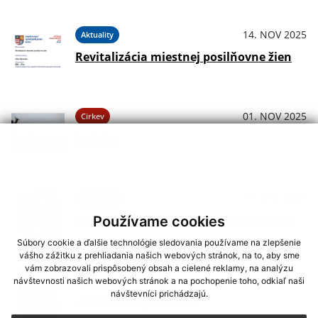
14. NOV 2025
Aktuality
Revitalizácia miestnej posilňovne žien
01. NOV 2025
Cirkev
Dušičky
19. OKT 2025
Podujatia
Multikultúrny festival v Mestisku 2025
Používame cookies
Súbory cookie a ďalšie technológie sledovania používame na zlepšenie
vášho zážitku z prehliadania našich webových stránok, na to, aby sme
vám zobrazovali prispôsobený obsah a cielené reklamy, na analýzu
01. OKT 2025
Kultúra
návštevnosti našich webových stránok a na pochopenie toho, odkiaľ naši
návštevníci prichádzajú.
„Kúsok našej histórie“