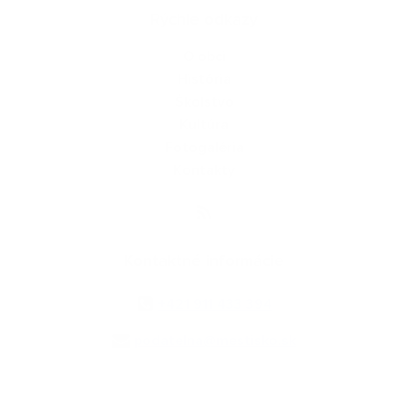
Rýchle odkazy
O obci
História
Školstvo
Kultúra
Fotogaléria
Kontakty
Kontaktné informácie
+421 911 433 394
podatelna@mestisko.sk