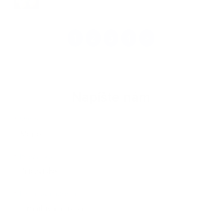
1
2
3
4
>
Napíšte nám
Meno
Priezvisko
E-mailová adresa
*
Meno:
*
Priezvisko:
*
E-mailová adresa: