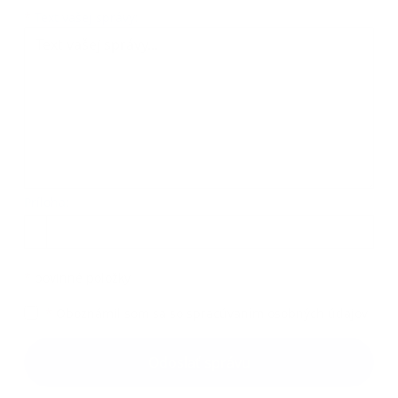
Text vašej správy...
*
Text vašej správy:
Príloha:
Príloha
*
povinné položky
*
Oboznámil som sa so
spracúvaním osobných údajov
Google reCaptcha Response
Odoslať správu