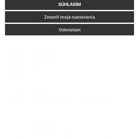
SÚHLASÍM
Zmeniť moje nastavenia
29. SEP 2025
Aktuality
Revitalizácia zelene pri ZŠ v obci
Odmietam
Mestisko
01. JÚN 2025
Podujatia
Deň detí 2025
18. MÁJ 2025
Kultúra
Deň matiek, otcov a rodiny 2025
17. APR 2025
Oznámenia
Požehnané veľkonočné sviatky