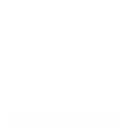
Text vašej správy...
*
Text vašej správy:
Príloha:
Príloha
*
povinné položky
*
Oboznámil som sa so
spracúvaním osobných údajov
Google reCaptcha Response
Odoslať správu