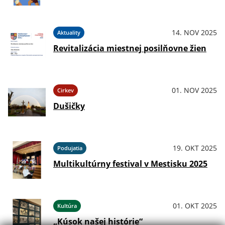
14. NOV 2025
Aktuality
Revitalizácia miestnej posilňovne žien
01. NOV 2025
Cirkev
Dušičky
19. OKT 2025
Podujatia
Multikultúrny festival v Mestisku 2025
01. OKT 2025
Kultúra
„Kúsok našej histórie“