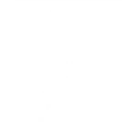
Rýchle odkazy
O obci
História
Školstvo
Kultúra
Fotogaléria
Kontakty
Kontaktné informácie
+421 911 433 394
podatelna@mestisko.sk