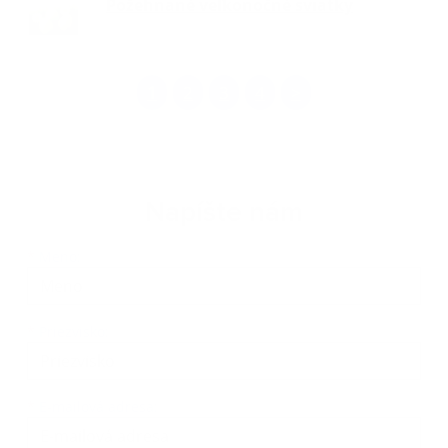
Požehnané veľkonočné sviatky
1
2
3
4
>
Napíšte nám
Meno
Priezvisko
E-mailová adresa
*
Meno:
*
Priezvisko:
*
E-mailová adresa: