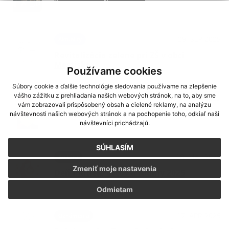
29. SEP 2025
Aktuality
Revitalizácia zelene pri ZŠ v obci
Mestisko
Používame cookies
Súbory cookie a ďalšie technológie sledovania používame na zlepšenie
vášho zážitku z prehliadania našich webových stránok, na to, aby sme
01. JÚN 2025
Podujatia
vám zobrazovali prispôsobený obsah a cielené reklamy, na analýzu
Deň detí 2025
návštevnosti našich webových stránok a na pochopenie toho, odkiaľ naši
návštevníci prichádzajú.
SÚHLASÍM
18. MÁJ 2025
Kultúra
Zmeniť moje nastavenia
Deň matiek, otcov a rodiny 2025
Odmietam
17. APR 2025
Oznámenia