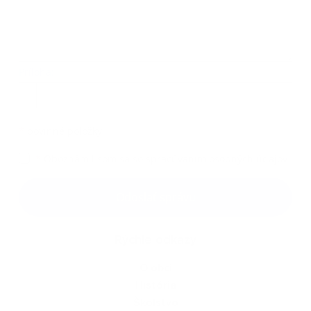
Príloha:
Príloha
*
povinné položky
*
Oboznámil som sa so
spracúvaním osobných údajov
Google reCaptcha Response
Odoslať správu
Rýchle odkazy
O obci
História
Školstvo