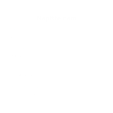
Napíšte nám
Meno
Priezvisko
E-mailová adresa
*
Meno:
*
Priezvisko:
*
E-mailová adresa:
Text vašej správy...
*
Text vašej správy: