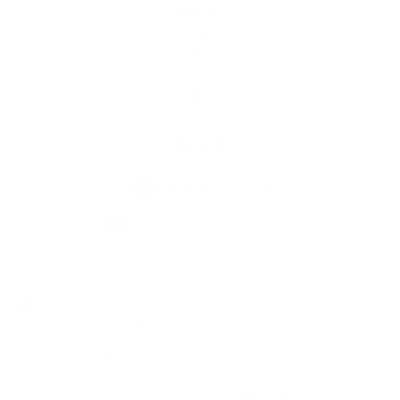
Kultúra
Fotogaléria
Kontakty
Kontaktné informácie
+421 911 433 394
podatelna@mestisko.sk
využite možnosť získavania aktuálnych informácií s využitím RSS
,
CMS systém (redakčný) systém ECHELON 2,
Mapa stránok
,
web portál
,
webhosting
,
webex.digital, s.r.o.
,
domény
,
registrácia domény
,
spoločnosť webex.digital, s.r.o.
,
technický prevádzkovateľ
Posledná aktualizácia:
06.08.2026