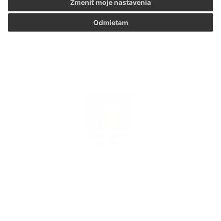
Zmeniť moje nastavenia
Odmietam
Voľby do orgánov samosprávy obce
Referendum