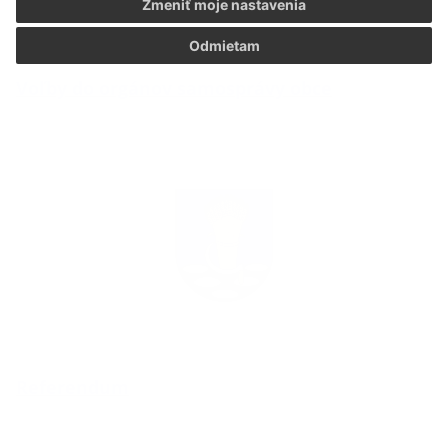
Zmeniť moje nastavenia
Odmietam
Voľby do orgánov samosprávy obce
Referendum