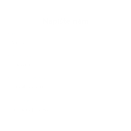
Napíšte nám
Meno
Priezvisko
E-mailová adresa
*
Meno:
*
Priezvisko:
*
E-mailová adresa:
Text vašej správy...
*
Text vašej správy: