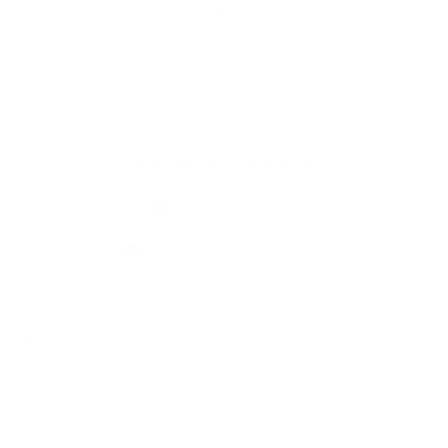
Kultúra
Fotogaléria
Kontakty
Kontaktné informácie
+421 911 433 394
podatelna@mestisko.sk
využite možnosť získavania aktuálnych informácií s využitím RSS
,
CMS systém (redakčný) systém ECHELON 2,
Mapa stránok
,
web portál
,
webhosting
,
webex.digital, s.r.o.
,
domény
,
registrácia domény
,
spoločnosť webex.digital, s.r.o.
,
technický prevádzkovateľ
Posledná aktualizácia:
06.08.2026