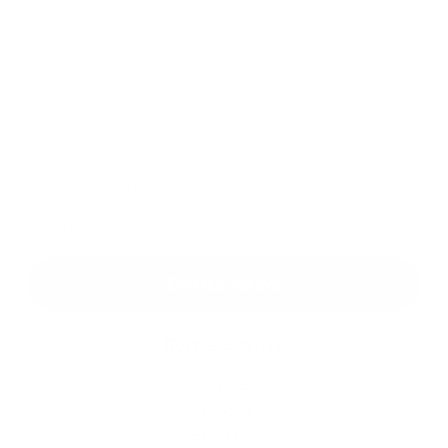
Príloha:
Príloha
*
povinné položky
*
Oboznámil som sa so
spracúvaním osobných údajov
Google reCaptcha Response
Odoslať správu
Rýchle odkazy
O obci
História
Školstvo